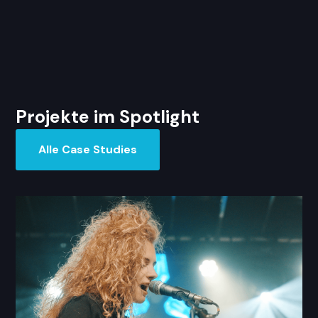
Projekte im Spotlight
Alle Case Studies